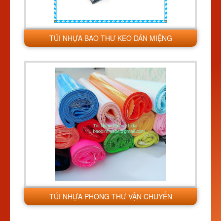
TÚI NHỰA BAO THƯ KEO DÁN MIỆNG
TÚI NHỰA PHONG THƯ VẬN CHUYỂN