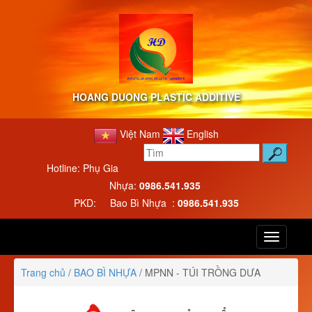
HOANG DUONG PLASTIC ADDITIVE
Việt Nam
English
Hotline: Phụ Gia
Nhựa:
0986.541.935
PKD: Bao Bì Nhựa :
0986.541.935
Toggle
navigatio
Trang chủ
/
BAO BÌ NHỰA
/
MPNN - TÚI TRỒNG DƯA